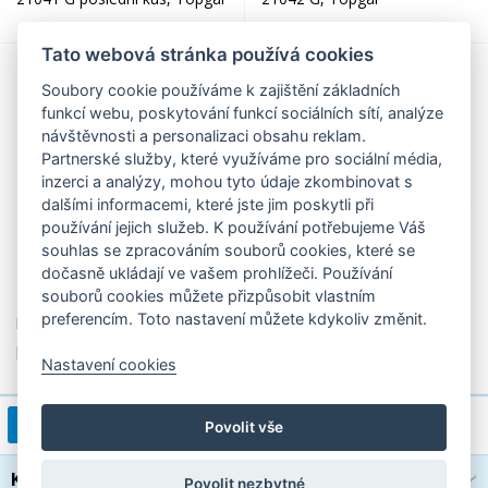
Tato webová stránka používá cookies
Soubory cookie používáme k zajištění základních
funkcí webu, poskytování funkcí sociálních sítí, analýze
návštěvnosti a personalizaci obsahu reklam.
Partnerské služby, které využíváme pro sociální média,
inzerci a analýzy, mohou tyto údaje zkombinovat s
dalšími informacemi, které jste jim poskytli při
používání jejich služeb. K používání potřebujeme Váš
souhlas se zpracováním souborů cookies, které se
dočasně ukládají ve vašem prohlížeči. Používání
299,00 Kč
299,00 Kč
souborů cookies můžete přizpůsobit vlastním
preferencím. Toto nastavení můžete kdykoliv změnit.
Dívčí penál studentské
Dívčí penál studentské
pouzdro ETUE 22029, Topgal
pouzdro ETUE 22032, Topgal
Nastavení cookies
1
2
3
4
>
1 / 5
Povolit vše
Kategorie
Povolit nezbytné