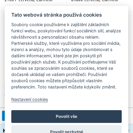
Tato webová stránka používá cookies
Soubory cookie používáme k zajištění základních
funkcí webu, poskytování funkcí sociálních sítí, analýze
návštěvnosti a personalizaci obsahu reklam.
Partnerské služby, které využíváme pro sociální média,
inzerci a analýzy, mohou tyto údaje zkombinovat s
dalšími informacemi, které jste jim poskytli při
používání jejich služeb. K používání potřebujeme Váš
souhlas se zpracováním souborů cookies, které se
dočasně ukládají ve vašem prohlížeči. Používání
999,00 Kč
699,00 Kč
souborů cookies můžete přizpůsobit vlastním
preferencím. Toto nastavení můžete kdykoliv změnit.
Dámská peněženka 2127
Dámská peněženka z
tmavě červená, Carmelo
lakované kůže 2104 G
Nastavení cookies
FUCHSIA, Carmelo
1
2
>
1 / 2
Povolit vše
Kategorie
Povolit nezbytné