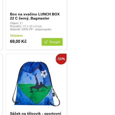
Box na svačinu LUNCH BOX
22 C černý, Bagmaster
Objem: 1 l
Rozměry: 17 x 12 x 6 cm
Materiál: 100% PP - polypropylen
Skladem
69,00 Kč
-50%
Sáček na tělocvik - sportovní