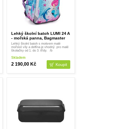
Lehký školní batoh LUMI 24 A
- mořská panna, Bagmaster
Lehký školní batoh s motivem malé
mořské víly a delfína je vhodný pro malé
školačky od 1. do 3. třídy. /b
Skladem
2 190,00 Kč