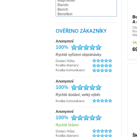
Bagmaster
Barolo
Bench
Benetton
B
BESTWAY
A 
BestWay - Fabrizio
Obj
BLACK HAND
OVĚŘENO ZÁKAZNÍKY
Ro
Braun Büffel
Ma
Bugatti
Anonymní
Camel Active
Sk
Cappelletti
100%
6
Carmelo
Rychlé vyřízení objednávky.
CATERPILLAR
CHARM LONDON
Dodací lhůta:
Charmel
Kvalita dopravy:
Collonil
Kvalita komunikace:
Conti
Coocazoo
Anonymní
COOL
100%
Cosset
Česká výroba
Rychlé dodání, velký výběr.
d&n
Kvalita komunikace:
debbi
derby
dn-lederwaren
Anonymní
Doba ledová
100%
Doppler
DUP
Rychlé řešení
Elega
Dodací lhůta:
ENRICO BENETTI
Šk
Kvalita dopravy: