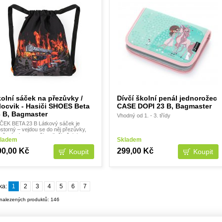
olní sáček na přezůvky /
Dívčí školní penál jednorožec
locvik - Hasiči SHOES Beta
CASE DOPI 23 B, Bagmaster
 B, Bagmaster
Vhodný od 1. - 3. třídy
ČEK BETA 23 B Látkový sáček je
storný – vejdou se do něj přezůvky,
ečení a boty na tělocvik či věci do
ladem
Skladem
poledního kroužku. Uzavírá se
dnoduš
90,00 Kč
299,00 Kč
ka:
1
2
3
4
5
6
7
nalezených produktů: 146