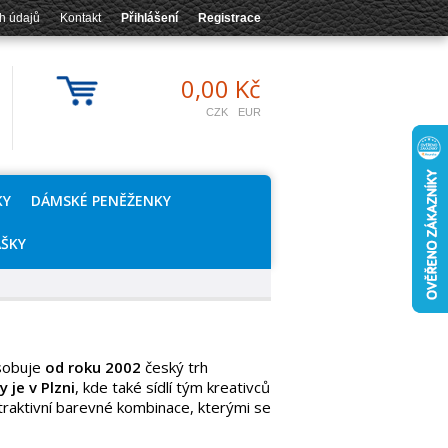
h údajů
Kontakt
Přihlášení
Registrace
0,00 Kč
CZK
EUR
KY
DÁMSKÉ PENĚŽENKY
AŠKY
sobuje
od roku 2002
český trh
 je v Plzni
, kde také sídlí tým kreativců
atraktivní barevné kombinace, kterými se