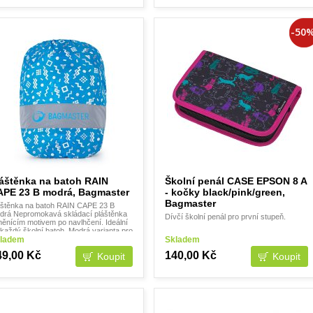
-50
áštěnka na batoh RAIN
Školní penál CASE EPSON 8 A
APE 23 B modrá, Bagmaster
- kočky black/pink/green,
Bagmaster
áštěnka na batoh RAIN CAPE 23 B
drá Nepromokavá skládací pláštěnka
Dívčí školní penál pro první stupeň.
měnícím motivem po navlhčení. Ideální
každý školní batoh. Modrá varianta pro
ky. span style="
ladem
Skladem
49,00 Kč
140,00 Kč