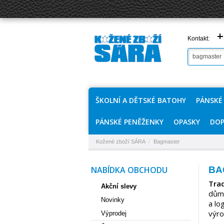
+
Kontakt:
ŠKOLNÍ A DĚTSKÉ BATOHY
PÁNSKÉ
PÁNSKÉ PENĚŽENKY
OPASKY
DOP
Kožené zboží SÁRA
/
Bagmaster
NABÍDKA OBCHODU
BA
Trad
Akční slevy
důmy
Novinky
a lo
výr
Výprodej