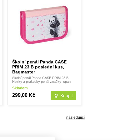
Školní penál Panda CASE
PRIM 23 B poslední kus,
Bagmaster
Školní penál Panda CASE PRIM 23 B
Hezký a praktický penál značky span
style="caret-col
Skladem
299,00 Kč
následující