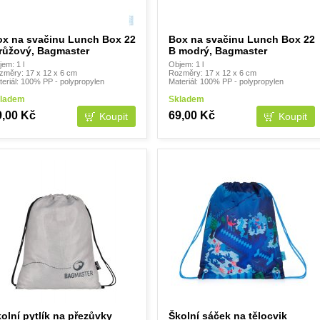
ox na svačinu Lunch Box 22
Box na svačinu Lunch Box 22
růžový, Bagmaster
B modrý, Bagmaster
em: 1 l
Objem: 1 l
změry: 17 x 12 x 6 cm
Rozměry: 17 x 12 x 6 cm
teriál: 100% PP - polypropylen
Materiál: 100% PP - polypropylen
ladem
Skladem
9,00 Kč
69,00 Kč
olní pytlík na přezůvky
Školní sáček na tělocvik