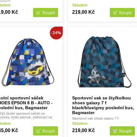
menech.
ladem
Skladem
19,00 Kč
219,00 Kč
-34%
olní sportovní sáček
Sportovní vak se čtyřkolkou
HOES EPSON 8 B - AUTO -
shoes galaxy 7 f
slední kus, Bagmaster
black/blue/grey poslední kus,
Bagmaster
čičí školní sportovní sáček na
ezůvky, motiv pavouk, stahovací na
Sportovní vak shoes galaxy 7 f
ůrku, možno nosit na obou ramenech.
black/blue/grey Klučičí sáček na
ladem
Skladem
přezůvky nebo sportovní vak do školy
nebo na volný čas čtyřkolka. Možno nosit
45,00 Kč
219,00 Kč
na obou ramenech. Popis: Prostorný,
jedno