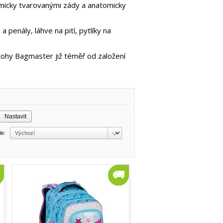
micky tvarovanými zády a anatomicky
penály, láhve na pití, pytlíky na
ohy Bagmaster již téměř od založení
dle: