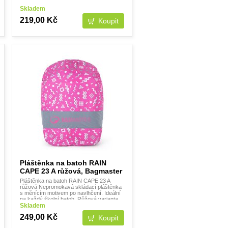
Skladem
219,00 Kč
Pláštěnka na batoh RAIN
CAPE 23 A růžová, Bagmaster
Pláštěnka na batoh RAIN CAPE 23 A
růžová Nepromokavá skládací pláštěnka
s měnícím motivem po navlhčení. Ideální
na každý školní batoh. Růžová varianta
pro holky. span style
Skladem
249,00 Kč