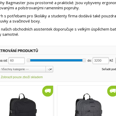
hy Bagmaster jsou prostorné a praktické. Jsou vybyveny ergono
ovanými a polstrovanými ramenními popruhy.
rh s potřebami pro školáky a studenty firma dodává také pouzdra a 
uvky a svačinové boxy.
našich obchodních asistentek doporučuje s velkým úspěchem bat
y samotné.
LTROVÁNÍ PRODUKTŮ
a od:
do:
Kč
Seřadit po
Zobrazit pouze zboží skladem