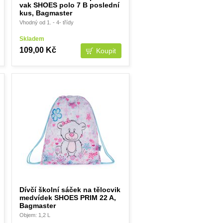
vak SHOES polo 7 B poslední
kus, Bagmaster
Vhodný od 1. - 4- třídy
Skladem
109,00 Kč
Dívčí školní sáček na tělocvik
medvídek SHOES PRIM 22 A,
Bagmaster
Objem: 1,2 L