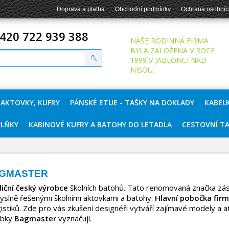
Doprava a platba
Obchodní podmínky
Ochrana osobníc
420 722 939 388
NAŠE RODINNÁ FIRMA
BYLA ZALOŽENA V ROCE
1999 V JABLONCI NAD
NISOU.
 AKTOVKY, KUFRY
PÁNSKÉ ETUE - TAŠKY NA DOKLADY
KABEL
LŇKY
KABINOVÉ KUFRY A BATOHY DO LETADLA
CESTOVNÍ T
GMASTER
iční český výrobce
školních batohů. Tato renomovaná značka zá
slně řešenými školními aktovkami a batohy.
Hlavní pobočka firmy
gistiků. Zde pro vás zkušení designéři vytváří zajímavé modely a 
obky
Bagmaster
vyznačují.