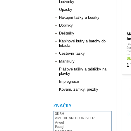
Ledvinky
Opasky
Nákupní tašky a košíky
Doplňky
Deštníky
Mě
če
Kabinové kufry a batohy do
Ba
letadla
če
mě
Cestovní tašky
do
výl
Sk
Manikúry
na
1
Plážové tašky a taštičky na
plavky
Impregnace
Kování, zámky, přezky
ZNAČKY
3KBH
AMERICAN TOURISTER
Arwel
Baagl