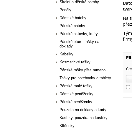
Školní a dětské batohy
Bato
tvar
Penály
Na t
Dámské batohy
přez
Pánské batohy
Tým 
Pánské aktovky, kufry
firm
Pánské etue - tašky na
doklady
Kabelky
FI
Kosmetické tašky
Cen
Pánské tašky přes rameno
Tašky pro notebooky a tablety
Pánské malé tašky
Dámské peněženky
Pánské peněženky
Pouzdra na doklady a karty
Kasírky, pouzdra na kasírky
Klíčenky