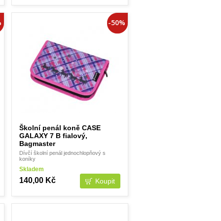
%
-50%
Školní penál koně CASE
GALAXY 7 B fialový,
Bagmaster
Dívčí školní penál jednochlopňový s
koníky
Skladem
140,00 Kč