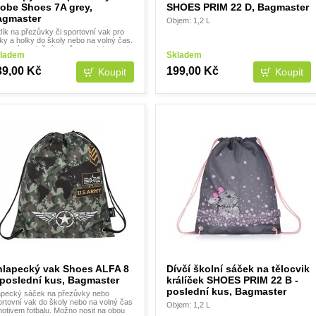
obe Shoes 7A grey,
SHOES PRIM 22 D, Bagmaster
agmaster
Objem: 1,2 L
lík na přezůvky či sportovní vak pro
ky a holky do školy nebo na volný čas.
ťovaný, vzdušný, možno nosit jako vak
ladem
Skladem
 zádech.
39,00 Kč
199,00 Kč
hlapecký vak Shoes ALFA 8
Dívčí školní sáček na tělocvik
poslední kus, Bagmaster
králíček SHOES PRIM 22 B -
poslední kus, Bagmaster
apecký sáček na přezůvky nebo
ortovní vak do školy nebo na volný čas
Objem: 1,2 L
motivem fotbalu. Možno nosit na obou