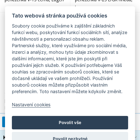
Lagen
Tato webová stránka používá cookies
Soubory cookie používáme k zajištění základních
funkcí webu, poskytování funkcí sociálních sítí, analýze
návštěvnosti a personalizaci obsahu reklam.
Partnerské služby, které využíváme pro sociální média,
inzerci a analýzy, mohou tyto údaje zkombinovat s
dalšími informacemi, které jste jim poskytli při
používání jejich služeb. K používání potřebujeme Váš
souhlas se zpracováním souborů cookies, které se
dočasně ukládají ve vašem prohlížeči. Používání
790,00 Kč
990,00 Kč
souborů cookies můžete přizpůsobit vlastním
preferencím. Toto nastavení můžete kdykoliv změnit.
dámská kožená dlouhá
Dámská kožená dlouhá
peněženka w-2025 černá,
peněženka w-2025/T černá,
Nastavení cookies
Lagen
Lagen
1
2
3
4
>
1 / 14
Povolit vše
Kategorie
Povolit nezbytné