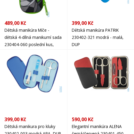
489,00 Kč
399,00 Kč
Dětská manikúra Míče -
Dětská manikúra PATRIK
dětská 4-dílná manikurní sada
230402-321 modrá - malá,
230404-060 poslední kus,
DUP
DUP
399,00 Kč
590,00 Kč
Dětská manikura pro kluky
Elegantní manikúra ALENA
230402-003 modrá ARA, DUP
černá/červená 230401-450,