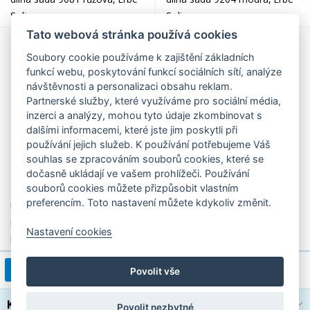
Solingen
Solingen
Tato webová stránka používá cookies
Soubory cookie používáme k zajištění základních
funkcí webu, poskytování funkcí sociálních sítí, analýze
návštěvnosti a personalizaci obsahu reklam.
Partnerské služby, které využíváme pro sociální média,
inzerci a analýzy, mohou tyto údaje zkombinovat s
dalšími informacemi, které jste jim poskytli při
používání jejich služeb. K používání potřebujeme Váš
souhlas se zpracováním souborů cookies, které se
dočasně ukládají ve vašem prohlížeči. Používání
1 790,00 Kč
959,00 Kč
souborů cookies můžete přizpůsobit vlastním
preferencím. Toto nastavení můžete kdykoliv změnit.
Dámská luxusní kožená
Dámská manikúra Magic Box
manikúra 5 dílů 9078 šedá,
9310, Erbe Solingen
Nastavení cookies
Erbe Solingen
1
2
3
4
>
1 / 4
Povolit vše
Kategorie
Povolit nezbytné