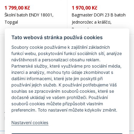
1 799,00 Kč
1 970,00 Kč
Školní batoh ENDY 18001,
Bagmaster DOPI 23 B batoh
Topgal
Jednorožec a králíčci,
Bagmaster
Tato webová stránka používá cookies
Soubory cookie používáme k zajištění základních
funkcí webu, poskytování funkcí sociálních sítí, analýze
návštěvnosti a personalizaci obsahu reklam.
Partnerské služby, které využíváme pro sociální média,
inzerci a analýzy, mohou tyto údaje zkombinovat s
dalšími informacemi, které jste jim poskytli při
používání jejich služeb. K používání potřebujeme Váš
souhlas se zpracováním souborů cookies, které se
dočasně ukládají ve vašem prohlížeči. Používání
1 990,00 Kč
1 990,00 Kč
souborů cookies můžete přizpůsobit vlastním
preferencím. Toto nastavení můžete kdykoliv změnit.
ALFA 25 A školní tříkomorový
Dívčí školní batoh do první
batoh – víla, Bagmaster
třídy Veverka Alfa 26 A,
Nastavení cookies
Bagmaster