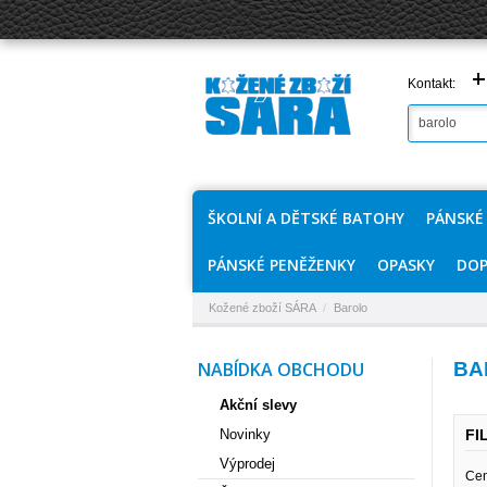
+
Kontakt:
ŠKOLNÍ A DĚTSKÉ BATOHY
PÁNSKÉ
PÁNSKÉ PENĚŽENKY
OPASKY
DOP
Kožené zboží SÁRA
/
Barolo
NABÍDKA OBCHODU
BA
Akční slevy
Novinky
FI
Výprodej
Cen