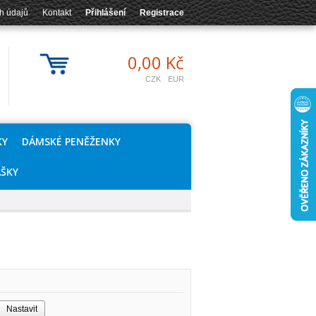
h údajů
Kontakt
Přihlášení
Registrace
0,00 Kč
CZK
EUR
KY
DÁMSKÉ PENĚŽENKY
AŠKY