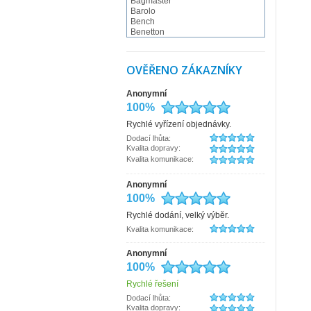
Bagmaster
Barolo
Bench
Benetton
BESTWAY
BestWay - Fabrizio
BLACK HAND
OVĚŘENO ZÁKAZNÍKY
Braun Büffel
Bugatti
Anonymní
Camel Active
Cappelletti
100%
Carmelo
Rychlé vyřízení objednávky.
CATERPILLAR
CHARM LONDON
Dodací lhůta:
Charmel
Kvalita dopravy:
Collonil
Kvalita komunikace:
Conti
Coocazoo
Anonymní
COOL
100%
Cosset
Česká výroba
Rychlé dodání, velký výběr.
d&n
Kvalita komunikace:
debbi
derby
dn-lederwaren
Anonymní
Doba ledová
100%
Doppler
DUP
Rychlé řešení
Elega
Dodací lhůta:
ENRICO BENETTI
Kvalita dopravy: