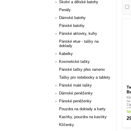
Školní a dětské batohy
Penály
Dámské batohy
Pánské batohy
Pánské aktovky, kufry
Pánské etue - tašky na
doklady
Kabelky
Kosmetické tašky
Pánské tašky přes rameno
Tašky pro notebooky a tablety
Pánské malé tašky
Te
Ba
Dámské peněženky
Ele
Pánské peněženky
na
Za
ruk
Pouzdra na doklady a karty
Ro
Sk
Hm
Kasírky, pouzdra na kasírky
2
Klíčenky