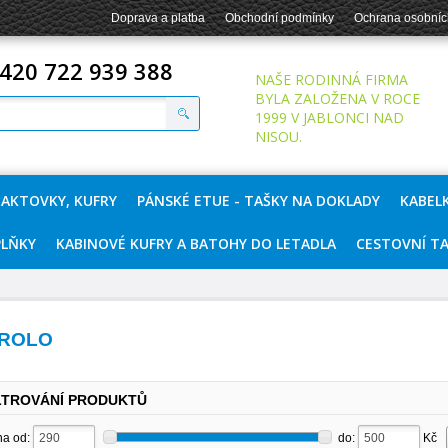
Doprava a platba
Obchodní podmínky
Ochrana osobníc
420 722 939 388
NAŠE RODINNÁ FIRMA
BYLA ZALOŽENA V ROCE
1999 V JABLONCI NAD
NISOU.
 AKTOVKY, KUFRY
PÁNSKÉ ETUE - TAŠKY NA DOKLADY
KABEL
LŇKY
KABINOVÉ KUFRY A BATOHY DO LETADLA
CESTOVNÍ T
ROLO
LTROVÁNÍ PRODUKTŮ
a od:
do:
Kč