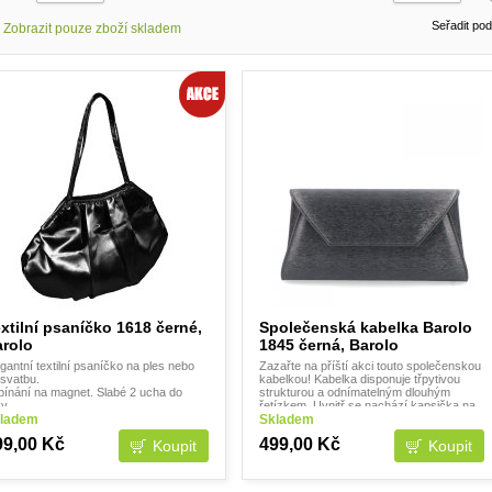
Seřadit po
Zobrazit pouze zboží skladem
xtilní psaníčko 1618 černé,
Společenská kabelka Barolo
rolo
1845 černá, Barolo
gantní textilní psaníčko na ples nebo
Zazařte na příští akci touto společenskou
 svatbu.
kabelkou! Kabelka disponuje třpytivou
pínání na magnet. Slabé 2 ucha do
strukturou a odnímatelným dlouhým
y.
řetízkem. Uvnitř se nachází kapsička na
změry: 22 x 18 x 2
ladem
drobnosti. Popis kabelky: span
Skladem
otnost: 58 gr
style="font-size:14
99,00 Kč
499,00 Kč