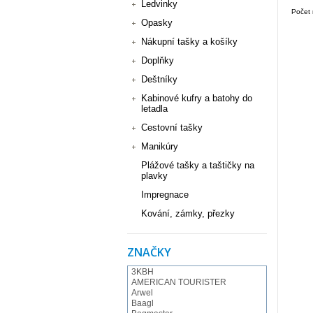
Ledvinky
Počet 
Opasky
Nákupní tašky a košíky
Doplňky
Deštníky
Kabinové kufry a batohy do
letadla
Cestovní tašky
Manikúry
Plážové tašky a taštičky na
plavky
Impregnace
Kování, zámky, přezky
ZNAČKY
3KBH
AMERICAN TOURISTER
Arwel
Baagl