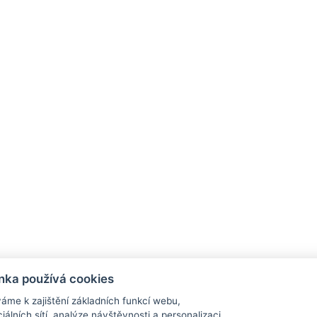
nka používá cookies
áme k zajištění základních funkcí webu,
Informace
Obchodní podmínky
iálních sítí, analýze návštěvnosti a personalizaci