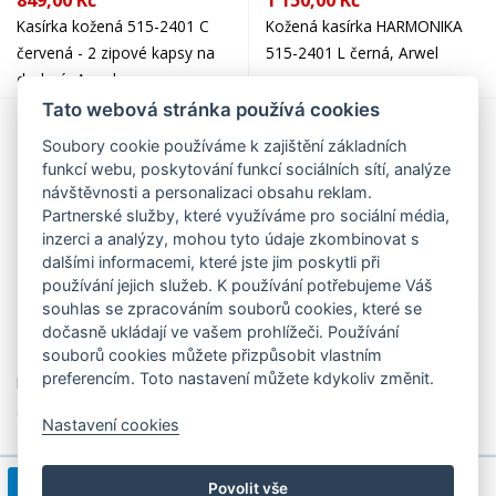
849,00 Kč
1 150,00 Kč
Kasírka kožená 515-2401 C
Kožená kasírka HARMONIKA
červená - 2 zipové kapsy na
515-2401 L černá, Arwel
drobné, Arwel
Tato webová stránka používá cookies
Soubory cookie používáme k zajištění základních
funkcí webu, poskytování funkcí sociálních sítí, analýze
návštěvnosti a personalizaci obsahu reklam.
Partnerské služby, které využíváme pro sociální média,
inzerci a analýzy, mohou tyto údaje zkombinovat s
dalšími informacemi, které jste jim poskytli při
používání jejich služeb. K používání potřebujeme Váš
souhlas se zpracováním souborů cookies, které se
dočasně ukládají ve vašem prohlížeči. Používání
499,00 Kč
790,00 Kč
souborů cookies můžete přizpůsobit vlastním
preferencím. Toto nastavení můžete kdykoliv změnit.
Kožené pouzdro na kasírku
Kožené pouzdro na kasírku
5167 červené, Lagen
613­-0508­ černé, Arwel
Nastavení cookies
1
2
>
1 / 2
Povolit vše