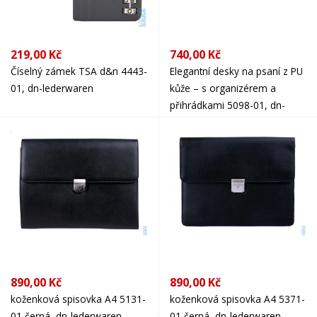
219,00 Kč
740,00 Kč
Číselný zámek TSA d&n 4443-
Elegantní desky na psaní z PU
01, dn-lederwaren
kůže – s organizérem a
přihrádkami 5098-01, dn-
lederwaren
890,00 Kč
890,00 Kč
koženková spisovka A4 5131-
koženková spisovka A4 5371-
01 černá, dn-lederwaren
01 černá, dn-lederwaren