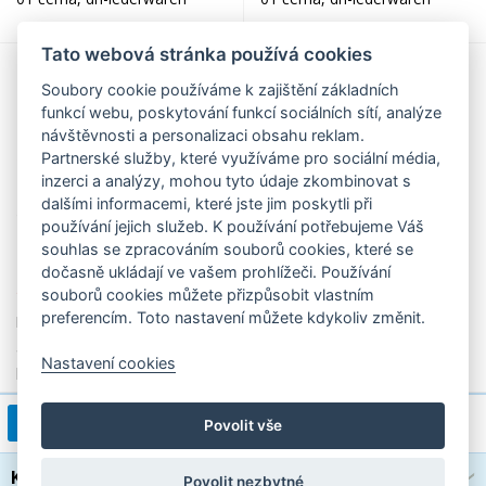
Tato webová stránka používá cookies
Soubory cookie používáme k zajištění základních
funkcí webu, poskytování funkcí sociálních sítí, analýze
návštěvnosti a personalizaci obsahu reklam.
Partnerské služby, které využíváme pro sociální média,
inzerci a analýzy, mohou tyto údaje zkombinovat s
dalšími informacemi, které jste jim poskytli při
používání jejich služeb. K používání potřebujeme Váš
souhlas se zpracováním souborů cookies, které se
dočasně ukládají ve vašem prohlížeči. Používání
1 249,00 Kč
2 040,00 Kč
souborů cookies můžete přizpůsobit vlastním
preferencím. Toto nastavení můžete kdykoliv změnit.
Koženkový pracovní kufr
koženkový pracovní kufr
atache 2625 černý, dn-
atache 2629 01 černý, dn-
Nastavení cookies
lederwaren
lederwaren
1
2
3
4
>
1 / 4
Povolit vše
Kategorie
Povolit nezbytné