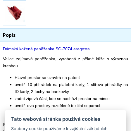
Popis
Dámská kožená peněženka
SG-7074 aragosta
Velice zajímavá peněženka, vyrobená z pěkné kůže s výraznou
kresbou.
Hlavní prostor se uzavírá na patent
uvnitř: 10 přihrádek na platební karty, 1 slíťová přihrádky na
ID karty, 2 fochy na bankovky
zadní zipová část, kde se nachází prostor na mince
uvnitř: dva prostory rozdělené textilní separací
zip je kovový ve stříbrné barvě
Tato webová stránka používá cookies
Rozměry: 14 x 9 x 3,5 cm
Soubory cookie používáme k zajištění základních