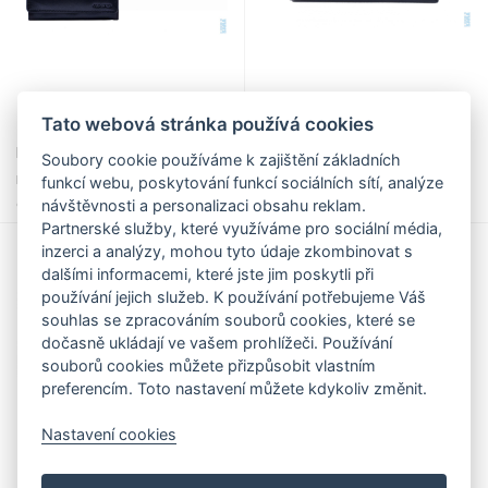
Tato webová stránka používá cookies
499,00 Kč
590,00 Kč
Peněženka kožená dámská
Peněženka kožená dámská
Soubory cookie používáme k zajištění základních
mk-057 černá - poslední kus,
černá MK-57 FN RFID ochrana,
funkcí webu, poskytování funkcí sociálních sítí, analýze
Old River
Old River
návštěvnosti a personalizaci obsahu reklam.
Partnerské služby, které využíváme pro sociální média,
inzerci a analýzy, mohou tyto údaje zkombinovat s
dalšími informacemi, které jste jim poskytli při
používání jejich služeb. K používání potřebujeme Váš
souhlas se zpracováním souborů cookies, které se
dočasně ukládají ve vašem prohlížeči. Používání
souborů cookies můžete přizpůsobit vlastním
preferencím. Toto nastavení můžete kdykoliv změnit.
Nastavení cookies
590,00 Kč