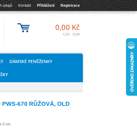
h údajů
Kontakt
Přihlášení
Registrace
0,00 Kč
CZK
EUR
KY
DÁMSKÉ PENĚŽENKY
AŠKY
 PWS-670 RŮŽOVÁ, OLD
0 x 3 cm