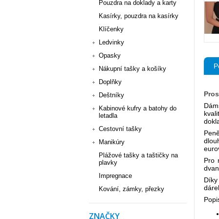
Pouzdra na doklady a karty
Kasírky, pouzdra na kasírky
Klíčenky
Ledvinky
Opasky
P
Nákupní tašky a košíky
Doplňky
Pros
Deštníky
Dáms
Kabinové kufry a batohy do
kval
letadla
dokl
Cestovní tašky
Peně
dlou
Manikúry
euro
Plážové tašky a taštičky na
Pro 
plavky
dvan
Impregnace
Díky
dáre
Kování, zámky, přezky
Popi
ZNAČKY