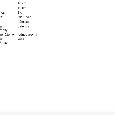
:
10 cm
19 cm
ka:
3 cm
a:
Old River
í:
dámské
ání
patentní
ženky:
peněženky:
jednobarevná
iál
kůže
ženky: