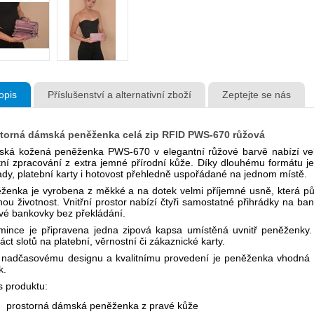
opis
Příslušenství a alternativní zboží
Zeptejte se nás
torná dámská peněženka celá zip RFID PWS-670 růžová
ká kožená peněženka PWS-670 v elegantní růžové barvě nabízí velk
itní zpracování z extra jemné přírodní kůže. Díky dlouhému formátu je 
ady, platební karty i hotovost přehledně uspořádané na jednom místě.
ženka je vyrobena z měkké a na dotek velmi příjemné usně, která pů
hou životnost. Vnitřní prostor nabízí čtyři samostatné přihrádky na ba
vé bankovky bez překládání.
mince je připravena jedna zipová kapsa umístěná uvnitř peněženky. 
áct slotů na platební, věrnostní či zákaznické karty.
 nadčasovému designu a kvalitnímu provedení je peněženka vhodná p
k.
s produktu:
prostorná dámská peněženka z pravé kůže