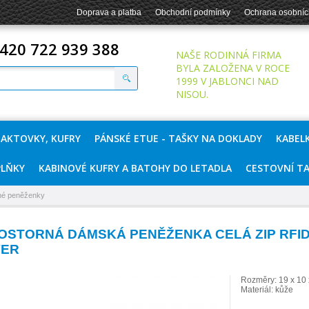
Doprava a platba
Obchodní podmínky
Ochrana osobníc
420 722 939 388
NAŠE RODINNÁ FIRMA
BYLA ZALOŽENA V ROCE
1999 V JABLONCI NAD
NISOU.
 AKTOVKY, KUFRY
PÁNSKÉ ETUE - TAŠKY NA DOKLADY
KABEL
LŇKY
KABINOVÉ KUFRY A BATOHY DO LETADLA
CESTOVNÍ T
hé peněženky
OSTORNÁ DÁMSKÁ PENĚŽENKA CELÁ ZIP RFID
VER
Rozměry: 19 x 1
Materiál: kůže