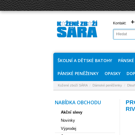
+
Kontakt:
ŠKOLNÍ A DĚTSKÉ BATOHY
PÁNSKÉ
PÁNSKÉ PENĚŽENKY
OPASKY
DOP
Kožené zboží SÁRA
/
Dámské peněženky
/
Dlou
NABÍDKA OBCHODU
PR
RI
Akční slevy
Novinky
Výprodej