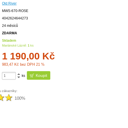
Old River
MWS-670-ROSE
4042624644273
24 měsíců
ZDARMA
Skladem
Mariánské Lázně:
1
ks
1 190,00
Kč
983,47
Kč bez DPH 21 %
ks
u zákazníky:
100%