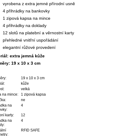
vyrobena z extra jemné přírodní usně
4 přihrádky na bankovky
1 zipová kapsa na mince
4 přihrádky na doklady
12 slotů na platební a věrnostní karty
přehledné vnitřní uspořádání
elegantní růžové provedení
riál: extra jemná kůže
ěry: 19 x 10 x 3 cm
ěry:
19 x 10 x 3 cm
iál:
kůže
st:
velká
 na mince:
1 zipová kapsa
čka:
ne
ádka na
4
vky:
ní karty:
12
ádka na
4
dy:
ální
RFID SAFE
etry: