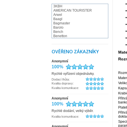
3KBH
AMERICAN TOURISTER
Arwel
Baagl
Bagmaster
Barolo
Bench
Benetton
BESTWAY
BestWay - Fabrizio
BLACK HAND
OVĚŘENO ZÁKAZNÍKY
Mate
Braun Büffel
Bugatti
Rozm
Anonymní
Camel Active
Cappelletti
100%
Carmelo
Rozm
Rychlé vyřízení objednávky.
CATERPILLAR
Mater
CHARM LONDON
Dodací lhůta:
Charmel
Veliko
Kvalita dopravy:
Collonil
Kvalita komunikace:
Kapsa
Conti
Krabi
Coocazoo
Anonymní
Přihr
COOL
banko
100%
Cosset
Plateb
Česká výroba
Rychlé dodání, velký výběr.
d&n
Přihr
dokla
Kvalita komunikace:
debbi
derby
Speci
dn-lederwaren
param
Anonymní