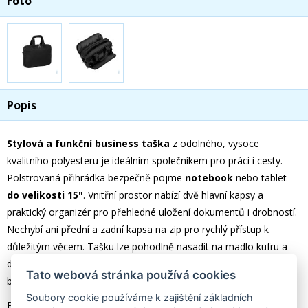
Foto
Popis
Stylová a funkční business taška
z odolného, vysoce
kvalitního polyesteru je ideálním společníkem pro práci i cesty.
Polstrovaná přihrádka bezpečně pojme
notebook
nebo tablet
do velikosti 15"
. Vnitřní prostor nabízí dvě hlavní kapsy a
praktický organizér pro přehledné uložení dokumentů i drobností.
Nechybí ani přední a zadní kapsa na zip pro rychlý přístup k
důležitým věcem. Tašku lze pohodlně nasadit na madlo kufru a
díky nastavitelnému ramennímu popruhu se pohodlně nosí i
Tato webová stránka používá cookies
během delších cest.p
Soubory cookie používáme k zajištění základních
Popis produktu: